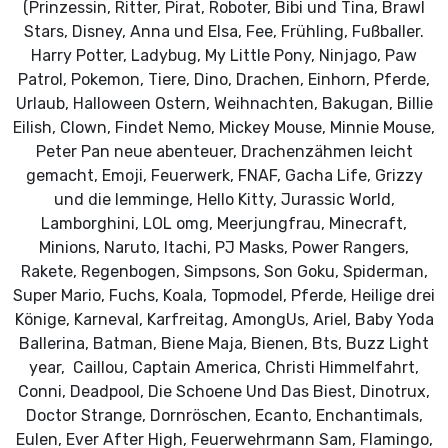
(Prinzessin, Ritter, Pirat, Roboter, Bibi und Tina, Brawl
Stars, Disney, Anna und Elsa, Fee, Frühling, Fußballer.
Harry Potter, Ladybug, My Little Pony, Ninjago, Paw
Patrol, Pokemon, Tiere, Dino, Drachen, Einhorn, Pferde,
Urlaub, Halloween Ostern, Weihnachten, Bakugan, Billie
Eilish, Clown, Findet Nemo, Mickey Mouse, Minnie Mouse,
Peter Pan neue abenteuer, Drachenzähmen leicht
gemacht, Emoji, Feuerwerk, FNAF, Gacha Life, Grizzy
und die lemminge, Hello Kitty, Jurassic World,
Lamborghini, LOL omg, Meerjungfrau, Minecraft,
Minions, Naruto, Itachi, PJ Masks, Power Rangers,
Rakete, Regenbogen, Simpsons, Son Goku, Spiderman,
Super Mario, Fuchs, Koala, Topmodel, Pferde, Heilige drei
Könige, Karneval, Karfreitag, AmongUs, Ariel, Baby Yoda
Ballerina, Batman, Biene Maja, Bienen, Bts, Buzz Light
year, Caillou, Captain America, Christi Himmelfahrt,
Conni, Deadpool, Die Schoene Und Das Biest, Dinotrux,
Doctor Strange, Dornröschen, Ecanto, Enchantimals,
Eulen, Ever After High, Feuerwehrmann Sam, Flamingo,