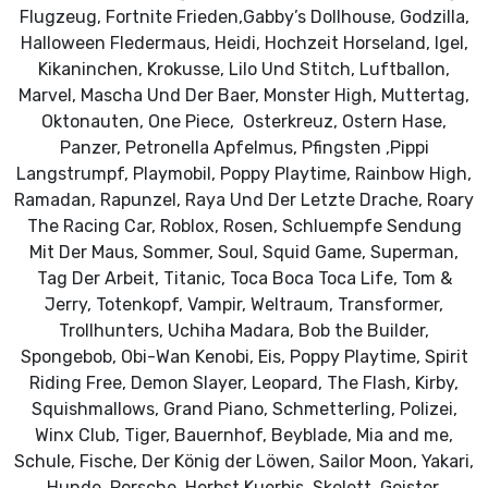
Flugzeug, Fortnite Frieden,Gabby’s Dollhouse, Godzilla,
Halloween Fledermaus, Heidi, Hochzeit Horseland, Igel,
Kikaninchen, Krokusse, Lilo Und Stitch, Luftballon,
Marvel, Mascha Und Der Baer, Monster High, Muttertag,
Oktonauten, One Piece, Osterkreuz, Ostern Hase,
Panzer, Petronella Apfelmus, Pfingsten ,Pippi
Langstrumpf, Playmobil, Poppy Playtime, Rainbow High,
Ramadan, Rapunzel, Raya Und Der Letzte Drache, Roary
The Racing Car, Roblox, Rosen, Schluempfe Sendung
Mit Der Maus, Sommer, Soul, Squid Game, Superman,
Tag Der Arbeit, Titanic, Toca Boca Toca Life, Tom &
Jerry, Totenkopf, Vampir, Weltraum, Transformer,
Trollhunters, Uchiha Madara, Bob the Builder,
Spongebob, Obi-Wan Kenobi, Eis, Poppy Playtime, Spirit
Riding Free, Demon Slayer, Leopard, The Flash, Kirby,
Squishmallows, Grand Piano, Schmetterling, Polizei,
Winx Club, Tiger, Bauernhof, Beyblade, Mia and me,
Schule, Fische, Der König der Löwen, Sailor Moon, Yakari,
Hunde, Porsche, Herbst Kuerbis, Skelett, Geister,