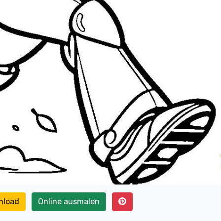
nload
Online ausmalen