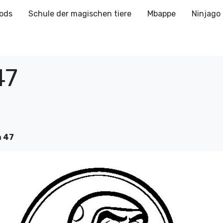
ods
Schule der magischen tiere
Mbappe
Ninjago
47
n 47