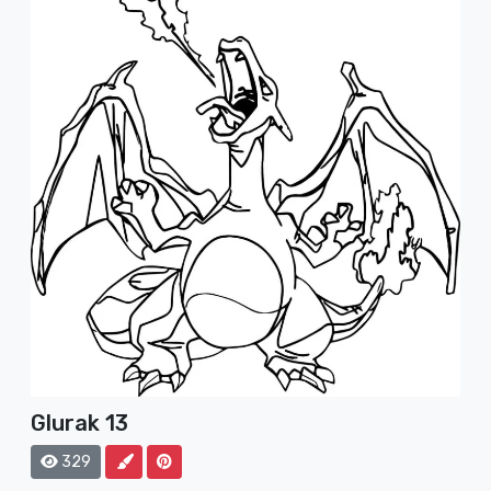
Glurak 13
329