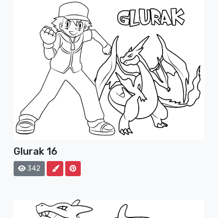
Glurak 16
342