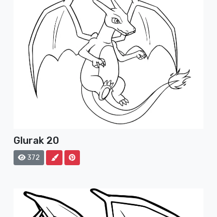
Glurak 20
372