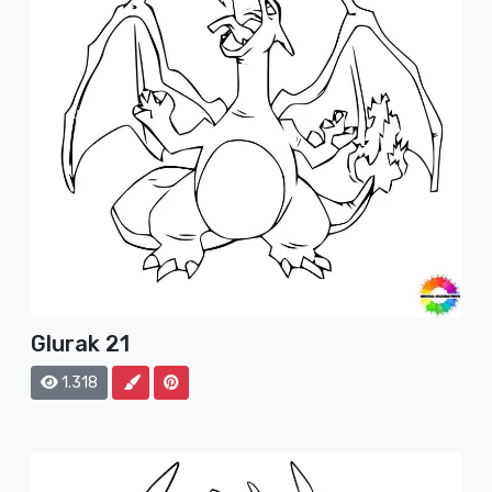
Glurak 21
1.318