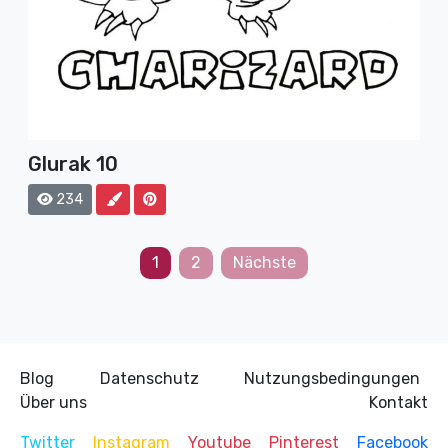
Glurak 10
234
Seitennummerierung
1
2
Nächste
der
Beiträge
Blog
Datenschutz
Nutzungsbedingungen
Über uns
Kontakt
Twitter
Instagram
Youtube
Pinterest
Facebook