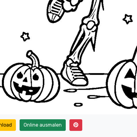
nload
Online ausmalen