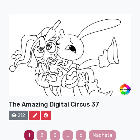
The Amazing Digital Circus 37
212
Seitennummerierung
1
2
3
…
6
Nächste