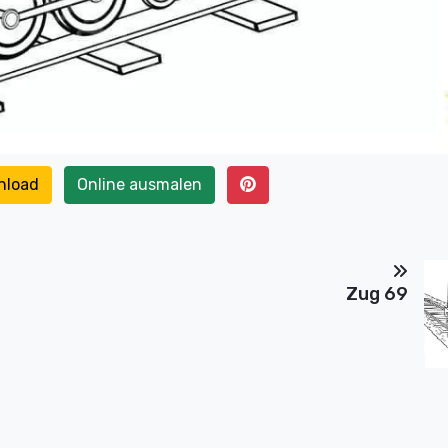
nload
Online ausmalen
Zug 69