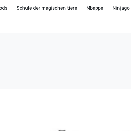
ods
Schule der magischen tiere
Mbappe
Ninjago