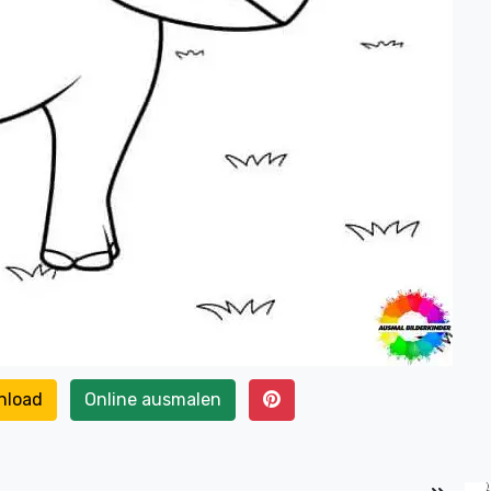
nload
Online ausmalen