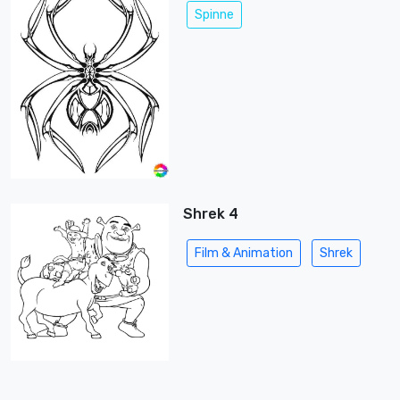
Spinne
Shrek 4
Film & Animation
Shrek