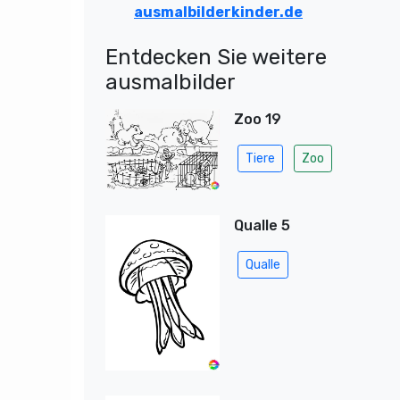
ausmalbilderkinder.de
Entdecken Sie weitere
ausmalbilder
Zoo 19
Tiere
Zoo
Qualle 5
Qualle