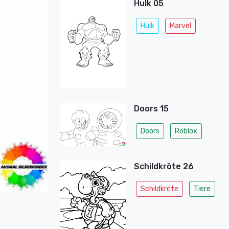
Hulk 05
Hulk
Marvel
Doors 15
Doors
Roblox
Schildkröte 26
Schildkröte
Tiere