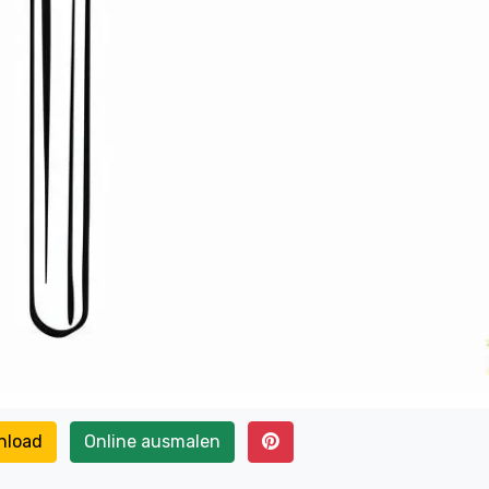
nload
Online ausmalen