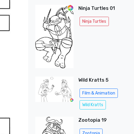
Ninja Turtles 01
Ninja Turtles
Wild Kratts 5
Film & Animation
Wild Kratts
Zootopia 19
Zootopia