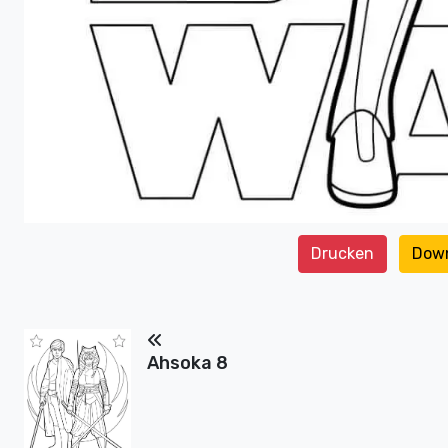
Drucken
Dow
Ahsoka 8