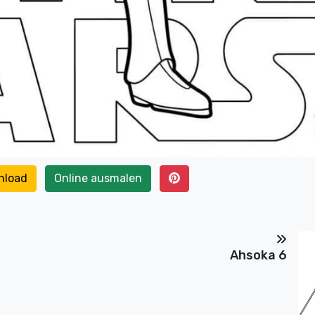
nload
Online ausmalen
Ahsoka 6