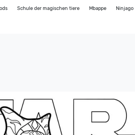
ods
Schule der magischen tiere
Mbappe
Ninjago