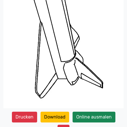
Drucken
Download
Online ausmalen