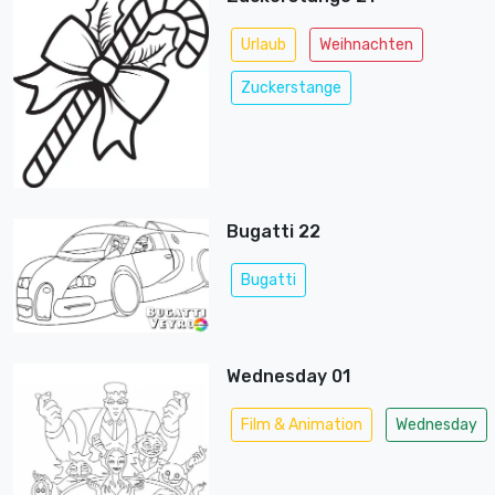
Urlaub
Weihnachten
Zuckerstange
Bugatti 22
Bugatti
Wednesday 01
Film & Animation
Wednesday