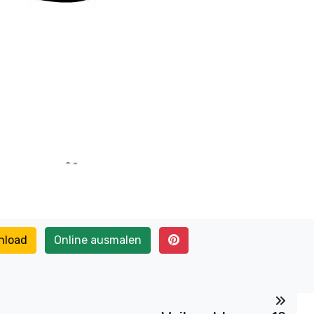
nload
Online ausmalen