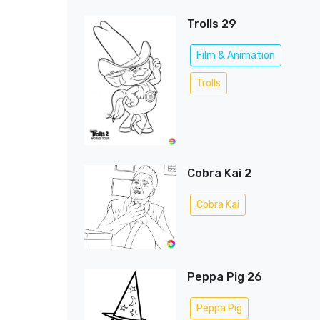
Trolls 29
Film & Animation
Trolls
Cobra Kai 2
Cobra Kai
Peppa Pig 26
Peppa Pig