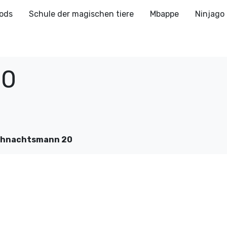
ods
Schule der magischen tiere
Mbappe
Ninjago
20
ihnachtsmann 20