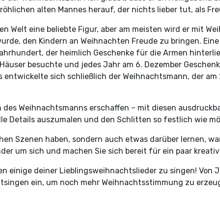
öhlichen alten Mannes herauf, der nichts lieber tut, als Fre
en Welt eine beliebte Figur, aber am meisten wird er mit W
de, den Kindern an Weihnachten Freude zu bringen. Eine d
ahrhundert, der heimlich Geschenke für die Armen hinterli
 Häuser besuchte und jedes Jahr am 6. Dezember Geschenke f
aus entwickelte sich schließlich der Weihnachtsmann, der 
ion des Weihnachtsmanns erschaffen – mit diesen ausdruckb
lle Details auszumalen und den Schlitten so festlich wie m
lichen Szenen haben, sondern auch etwas darüber lernen,
er um sich und machen Sie sich bereit für ein paar kreativ
 einige deiner Lieblingsweihnachtslieder zu singen! Von Ji
 Mitsingen ein, um noch mehr Weihnachtsstimmung zu erzeu