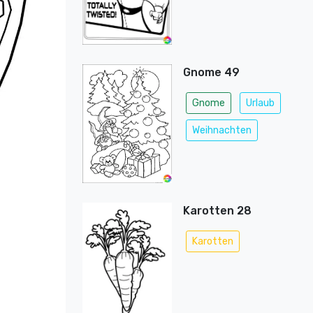
Gnome 49
Gnome
Urlaub
Weihnachten
Karotten 28
Karotten