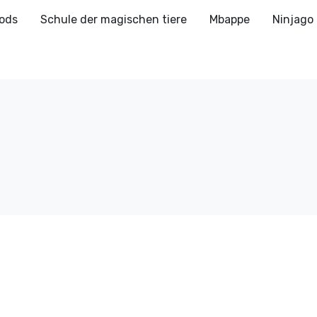
ods
Schule der magischen tiere
Mbappe
Ninjago