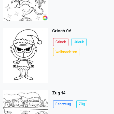
Grinch 06
Grinch
Urlaub
Weihnachten
Zug 14
Fahrzeug
Züg