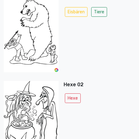
Eisbären
Tiere
Hexe 02
Hexe