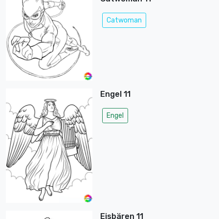
Catwoman
Engel 11
Engel
Eisbären 11