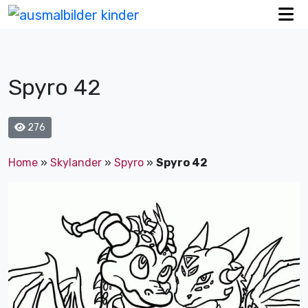
Spyro 42
276
Home
»
Skylander
»
Spyro
»
Spyro 42