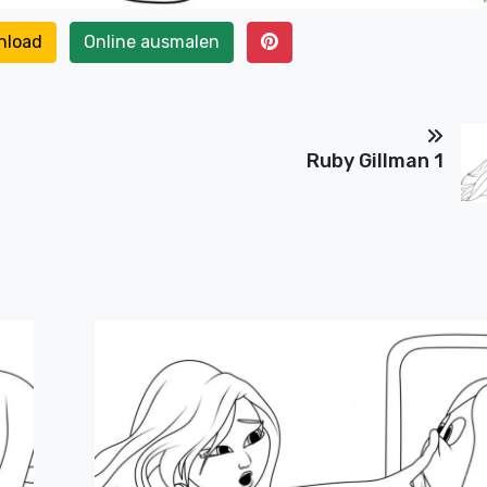
nload
Online ausmalen
Ruby Gillman 1