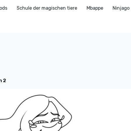
ods
Schule der magischen tiere
Mbappe
Ninjago
n 2