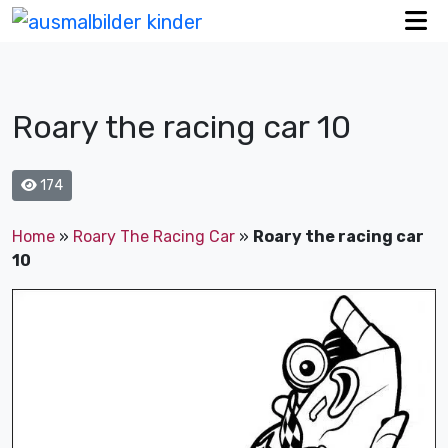
Roary the racing car 10
174
Home
»
Roary The Racing Car
»
Roary the racing car
10