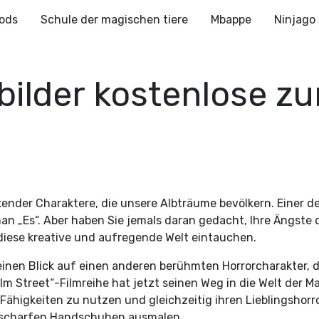
ods
Schule der magischen tiere
Mbappe
Ninjago
ilder kostenlose z
ckender Charaktere, die unsere Albträume bevölkern. Einer d
 „Es“. Aber haben Sie jemals daran gedacht, Ihre Ängste
 diese kreative und aufregende Welt eintauchen.
inen Blick auf einen anderen berühmten Horrorcharakter, de
m Street“-Filmreihe hat jetzt seinen Weg in die Welt der M
n Fähigkeiten zu nutzen und gleichzeitig ihren Lieblingshor
erscharfen Handschuhen ausmalen.