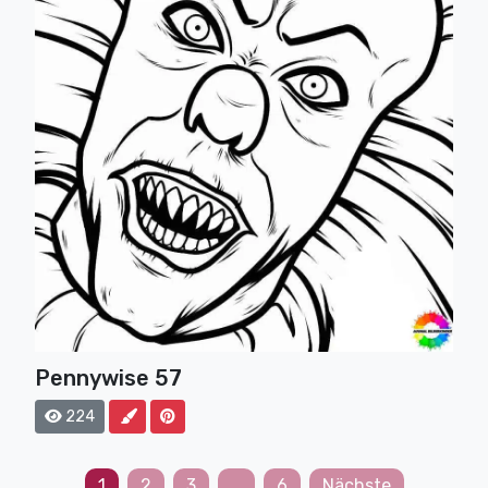
Pennywise 57
224
1
2
3
…
6
Nächste