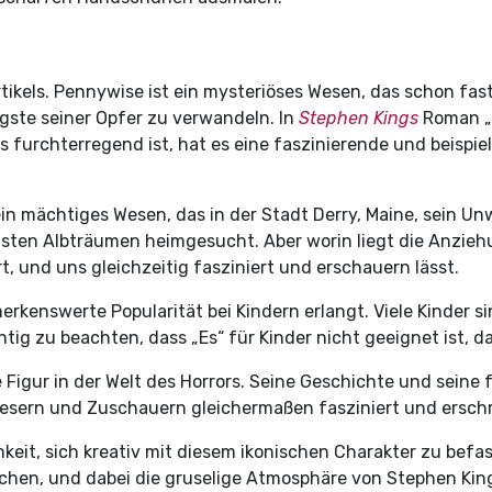
els. Pennywise ist ein mysteriöses Wesen, das schon fast so 
gste seiner Opfer zu verwandeln. In
Stephen Kings
Roman „E
rchterregend ist, hat es eine faszinierende und beispiellos
 ein mächtiges Wesen, das in der Stadt Derry, Maine, sein 
ten Albträumen heimgesucht. Aber worin liegt die Anziehun
, und uns gleichzeitig fasziniert und erschauern lässt.
rkenswerte Popularität bei Kindern erlangt. Viele Kinder s
tig zu beachten, dass „Es“ für Kinder nicht geeignet ist, d
e Figur in der Welt des Horrors. Seine Geschichte und sein
esern und Zuschauern gleichermaßen fasziniert und erschr
keit, sich kreativ mit diesem ikonischen Charakter zu befa
hen, und dabei die gruselige Atmosphäre von Stephen Kin