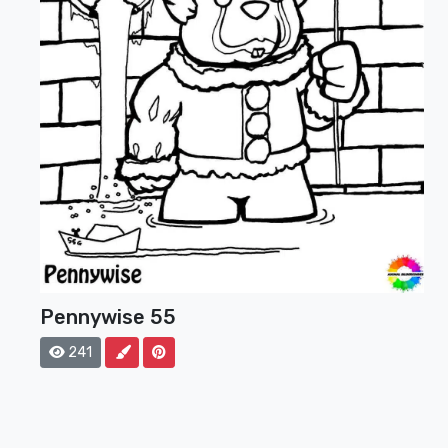
Pennywise 55
241
Seitennummerierung