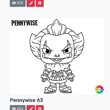
305
Pennywise 63
202