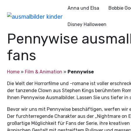
Anna und Elsa
Bobbie Go
Disney Halloween
Pennywise ausmalb
fans
Home
»
Film & Animation
»
Pennywise
Die Welt der Horrorfilme und -romane ist voller erschre
der tanzende Clown aus Stephen Kings berühmtem Roman
Ihnen Pennywise Ausmalbilder. Lassen Sie uns tiefer in
Bevor wir uns mit Pennywise beschäftigen, werfen wir e
Der furchterregende Charakter aus der „Nightmare on El
großartige Möglichkeit für Fans der Serie, ihre kreative
ikonischen Gestalt mit gestreiftem Pullover und mess