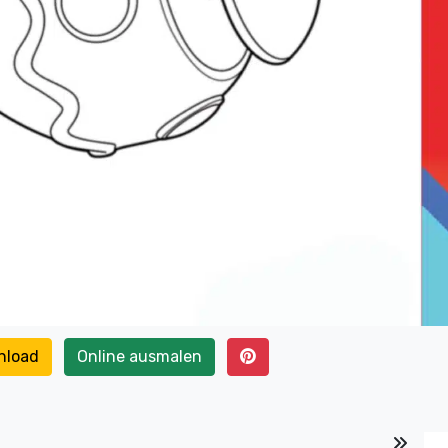
nload
Online ausmalen