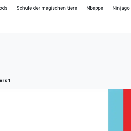
ods
Schule der magischen tiere
Mbappe
Ninjago
ers 1