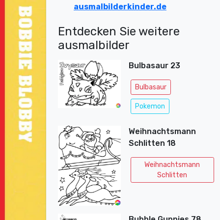
ausmalbilderkinder.de
Entdecken Sie weitere
ausmalbilder
Bulbasaur 23
Bulbasaur
Pokemon
Weihnachtsmann
Schlitten 18
Weihnachtsmann
Schlitten
Bubble Guppies 78