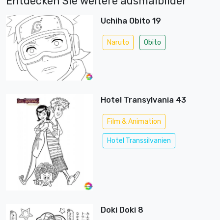
Entdecken Sie weitere ausmalbilder
Uchiha Obito 19
Naruto
Obito
Hotel Transylvania 43
Film & Animation
Hotel Transsilvanien
Doki Doki 8