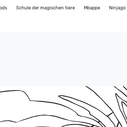
ods
Schule der magischen tiere
Mbappe
Ninjago