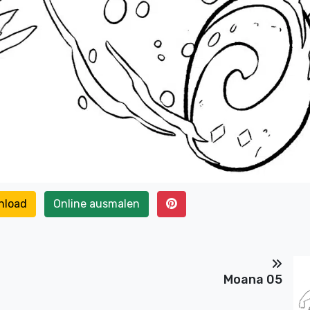
nload
Online ausmalen
Moana 05