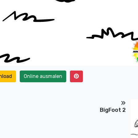
nload
Online ausmalen
BigFoot 2