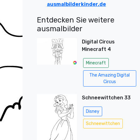
ausmalbilderkinder.de
Entdecken Sie weitere
ausmalbilder
Digital Circus
Minecraft 4
Minecraft
The Amazing Digital
Circus
Schneewittchen 33
Disney
Schneewittchen