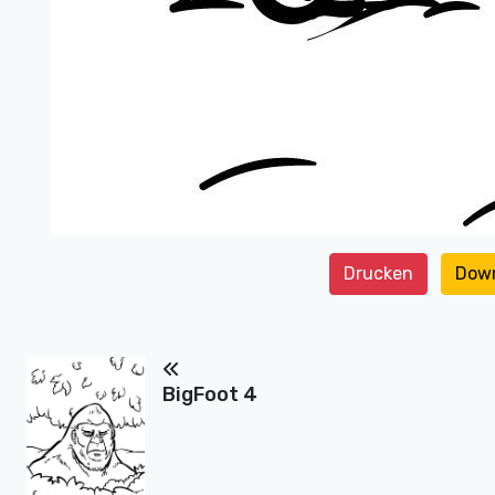
Drucken
Dow
BigFoot 4