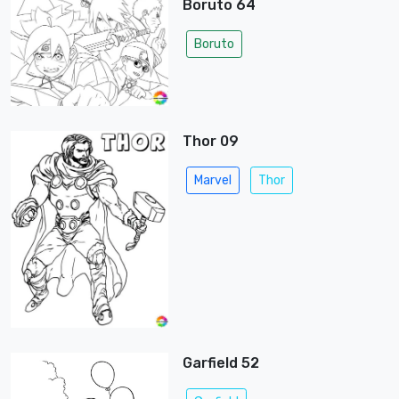
Boruto 64
Boruto
Thor 09
Marvel
Thor
Garfield 52