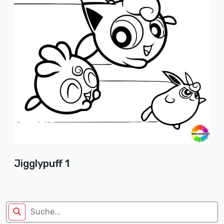
Jigglypuff 1