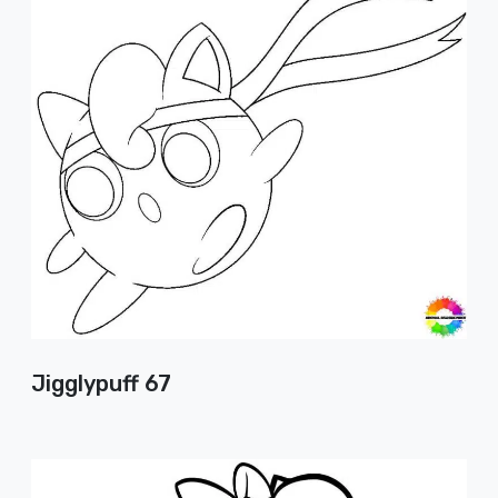
Jigglypuff 67