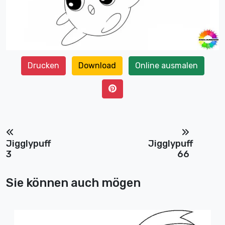
Drucken
Download
Online ausmalen
Jigglypuff
Jigglypuff
3
66
Sie können auch mögen