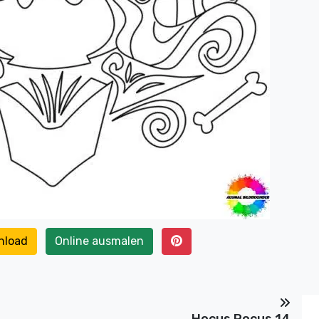
nload
Online ausmalen