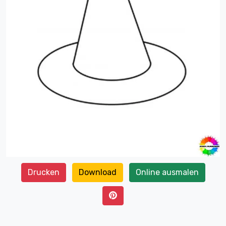
Drucken
Download
Online ausmalen