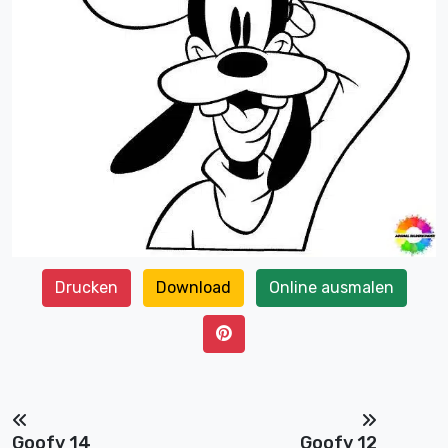
Drucken
Download
Online ausmalen
Goofy 14
Goofy 12