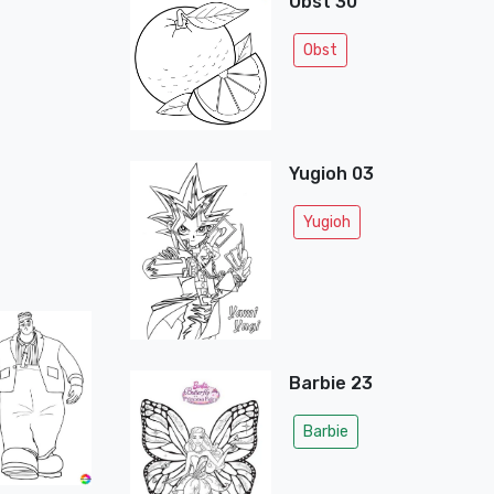
Obst 30
Obst
Yugioh 03
Yugioh
Barbie 23
Barbie