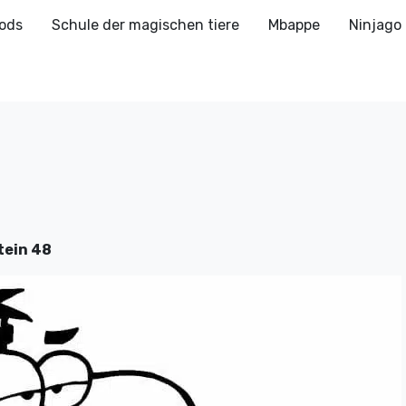
ods
Schule der magischen tiere
Mbappe
Ninjago
tein 48