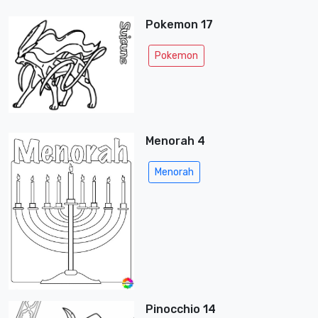
Pokemon 17
Pokemon
Menorah 4
Menorah
Pinocchio 14