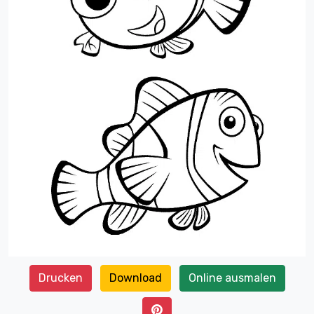
Drucken
Download
Online ausmalen