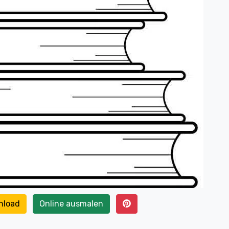
nload
Online ausmalen