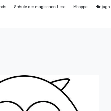
ods
Schule der magischen tiere
Mbappe
Ninjago