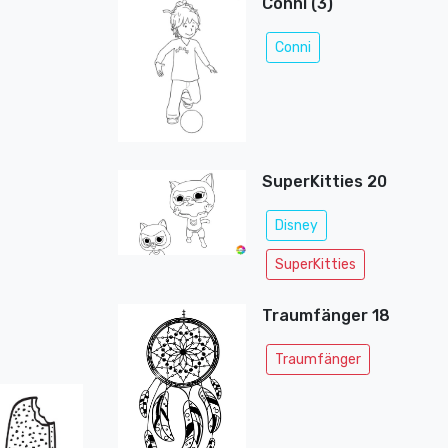
Conni (3)
Conni
SuperKitties 20
Disney
SuperKitties
Traumfänger 18
Traumfänger