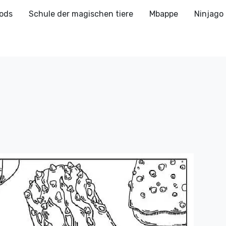
ods
Schule der magischen tiere
Mbappe
Ninjago