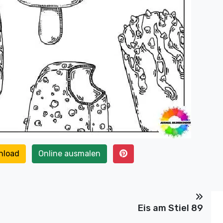
nload
Online ausmalen
Eis am Stiel 89