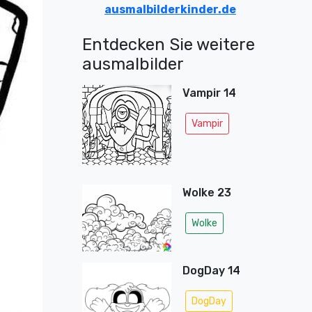
ausmalbilderkinder.de
Entdecken Sie weitere
ausmalbilder
Vampir 14
Vampir
Wolke 23
Wolke
DogDay 14
DogDay