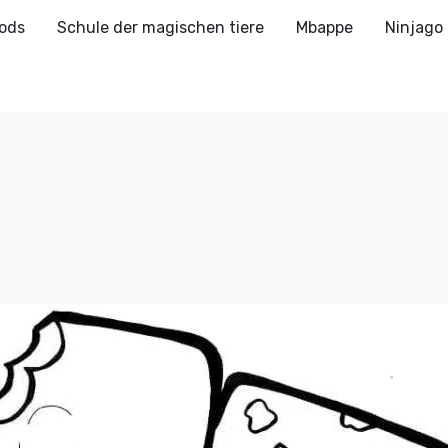
ods
Schule der magischen tiere
Mbappe
Ninjago