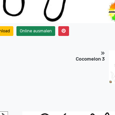
nload
Online ausmalen
Cocomelon 3