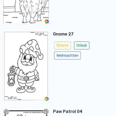
Gnome 27
Gnome
Urlaub
Weihnachten
Paw Patrol 04