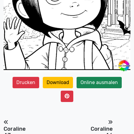
Drucken
Download
Online ausmalen
Coraline
Coraline