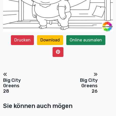
Drucken
Download
Online ausmalen
Big City
Big City
Greens
Greens
28
26
Sie können auch mögen