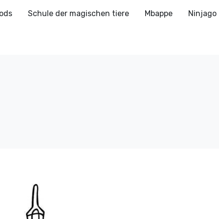
ods
Schule der magischen tiere
Mbappe
Ninjago