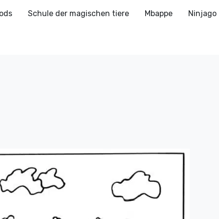
ods
Schule der magischen tiere
Mbappe
Ninjago