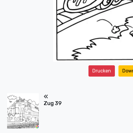
Drucken
Dow
Zug 39