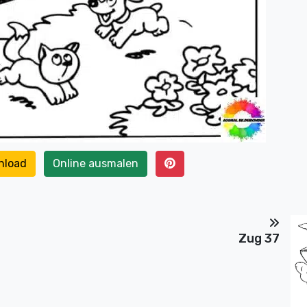
nload
Online ausmalen
Zug 37