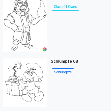
Clash Of Clans
Schlümpfe 08
Schlümpfe