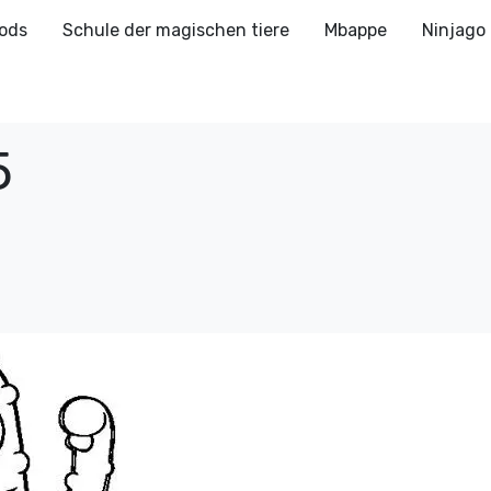
ods
Schule der magischen tiere
Mbappe
Ninjago
5