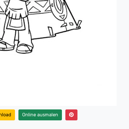
nload
Online ausmalen