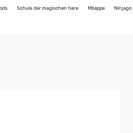
ods
Schule der magischen tiere
Mbappe
Ninjago