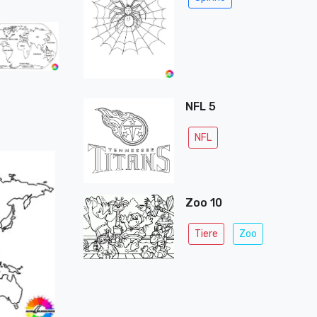
NFL 5
NFL
Zoo 10
Tiere
Zoo