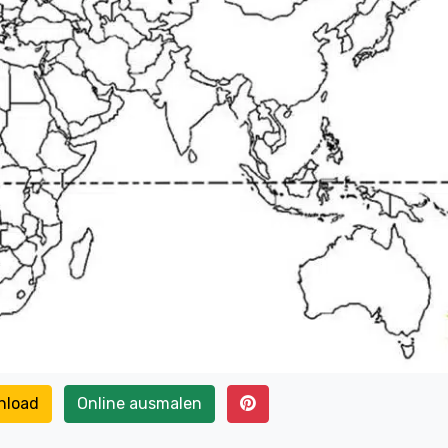
nload
Online ausmalen