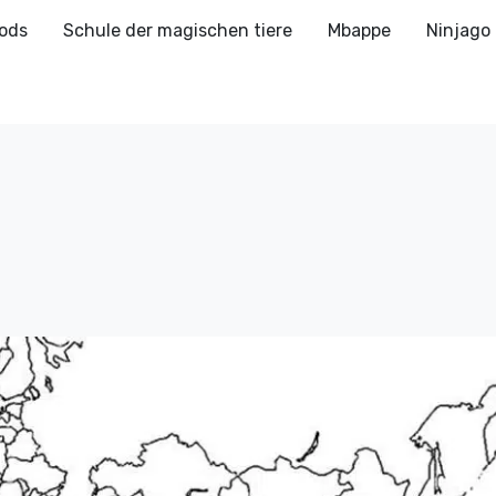
ods
Schule der magischen tiere
Mbappe
Ninjago