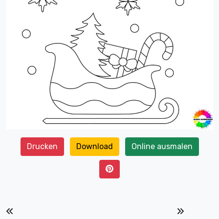
Drucken
Download
Online ausmalen