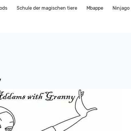
ods
Schule der magischen tiere
Mbappe
Ninjago
7