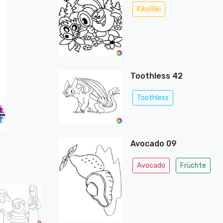
KikoRiki
Toothless 42
Toothless
Avocado 09
Avocado
Früchte