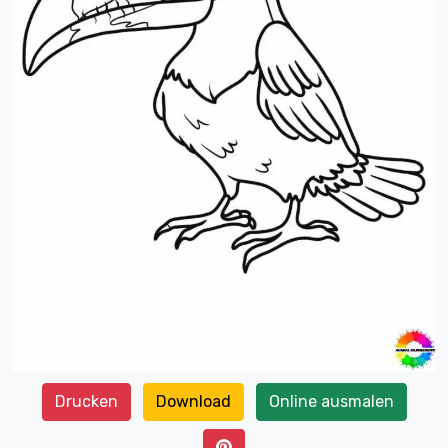
Drucken
Download
Online ausmalen