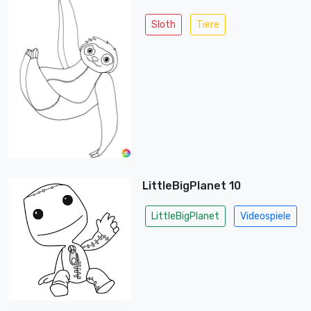
Sloth
Tiere
LittleBigPlanet 10
LittleBigPlanet
Videospiele