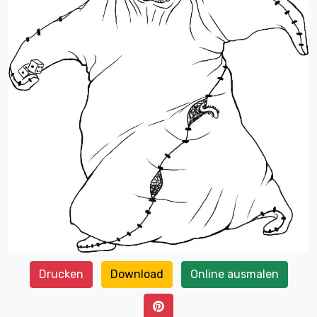
Drucken
Download
Online ausmalen