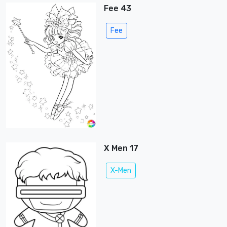
Fee 43
Fee
X Men 17
X-Men