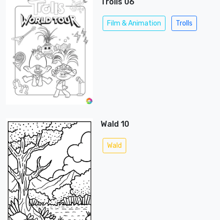
Trolls 06
Film & Animation
Trolls
Wald 10
Wald